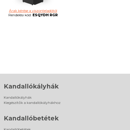
Árak kérése a viszonteladótól
Rendelési kód:
ESQYDH RGR
Kandallókályhák
Kandallókályhák
Kiegészítők a kandallókályhákhoz
Kandallóbetétek
Kandallóbetétek