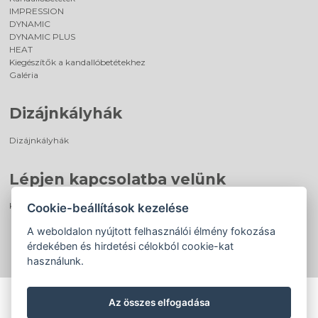
IMPRESSION
DYNAMIC
DYNAMIC PLUS
HEAT
Kiegészítők a kandallóbetétekhez
Galéria
Dizájnkályhák
Dizájnkályhák
Lépjen kapcsolatba velünk
Kapcsolat a viszonteladóra
Cookie-beállítások kezelése
A weboldalon nyújtott felhasználói élmény fokozása
érdekében és hirdetési célokból cookie-kat
használunk.
Az összes elfogadása
©
®
Romotop
2026
|
Webdesign by
Spaneco