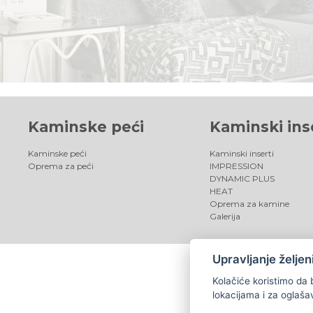
Kaminske peći
Kaminski ins
Kaminske peći
Kaminski inserti
Oprema za peći
IMPRESSION
DYNAMIC PLUS
HEAT
Oprema za kamine
Galerija
Upravljanje želje
Kolačiće koristimo da 
lokacijama i za oglaša