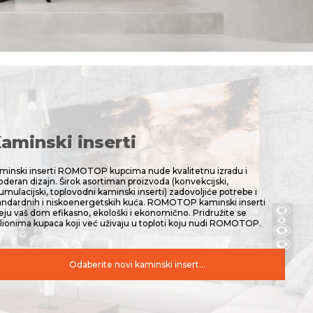
aminski inserti
minski inserti ROMOTOP kupcima nude kvalitetnu izradu i
deran dizajn. Širok asortiman proizvoda (konvekcijski,
umulacijski, toplovodni kaminski inserti) zadovoljiće potrebe i
andardnih i niskoenergetskih kuća. ROMOTOP kaminski inserti
eju vaš dom efikasno, ekološki i ekonomično. Pridružite se
lionima kupaca koji već uživaju u toploti koju nudi ROMOTOP.
Odaberite novi kaminski insert...