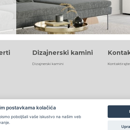
erti
Dizajnerski kamini
Kontak
Dizajnerski kamini
Kontaktirajte
nim postavkama kolačića
bismo poboljšali vaše iskustvo na našim veb
©
®
Romotop
2026
|
Webdesign by
Spaneco
vanje.
Upra