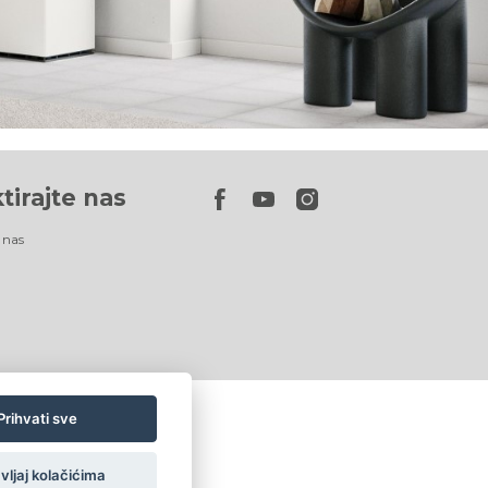
tirajte nas
 nas
Prihvati sve
vljaj kolačićima