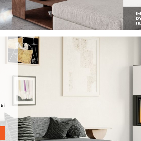
I
D
H
a i