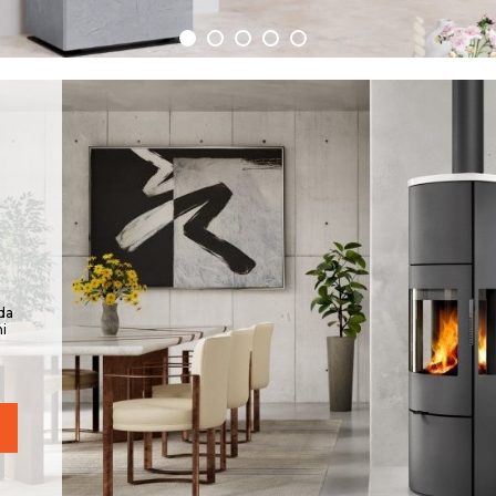
 da
ni