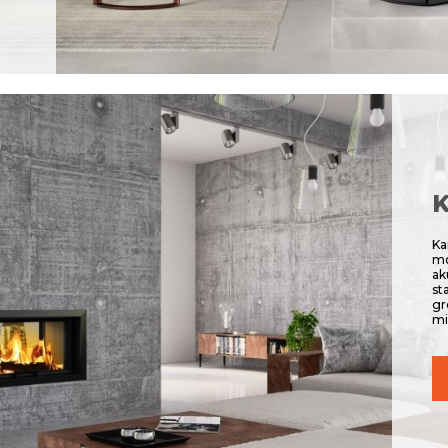
K
Ka
mo
ak
st
gr
mi