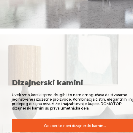
Dizajnerski kamini
Uvek smo korak ispred drugih i to nam omogućava da stvaramo
jedinstvene i izuzetne proizvode. Kombinacija čistih, elegantnih linij
prelepog dizajna privući će i najzahtevnije kupce. ROMOTOP
dizajnerski kamini su prava umetnička dela.
Odaberite novi dizajnerski kamin...