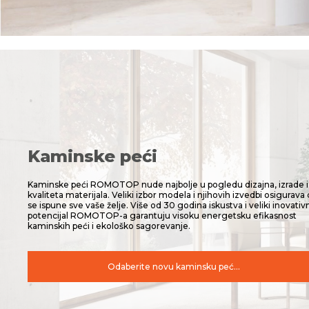
Kaminske peći
Kaminske peći ROMOTOP nude najbolje u pogledu dizajna, izrade i
kvaliteta materijala. Veliki izbor modela i njihovih izvedbi osigurava
se ispune sve vaše želje. Više od 30 godina iskustva i veliki inovativ
potencijal ROMOTOP-a garantuju visoku energetsku efikasnost
kaminskih peći i ekološko sagorevanje.
Odaberite novu kaminsku peć...