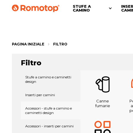
STUFE A
INSE
CAMINO
CAMI
PAGINA INIZIALE
FILTRO
Filtro
Stufe a camino e caminetti
design
Inserti per camini
Canne
P
fumarie
a
Accessori - stufe a camino e
p
caminetti design
Accessori - inserti per camini