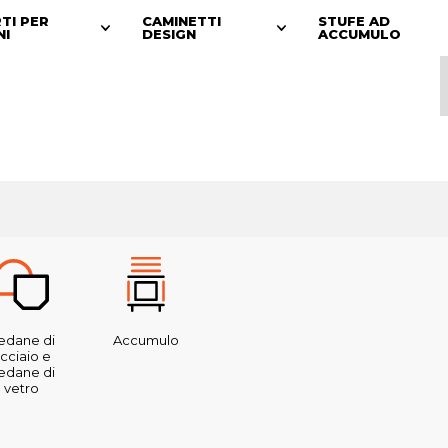
RTI PER
CAMINETTI
STUFE AD
NI
DESIGN
ACCUMULO
edane di
Accumulo
cciaio e
edane di
vetro