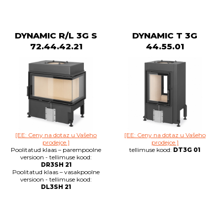
DYNAMIC R/L 3G S
DYNAMIC T 3G
72.44.42.21
44.55.01
[EE: Ceny na dotaz u Vašeho
[EE: Ceny na dotaz u Vašeho
prodejce.]
prodejce.]
Poolitatud klaas – parempoolne
tellimuse kood:
DT3G 01
versioon - tellimuse kood:
DR3SH 21
Poolitatud klaas – vasakpoolne
versioon - tellimuse kood:
DL3SH 21