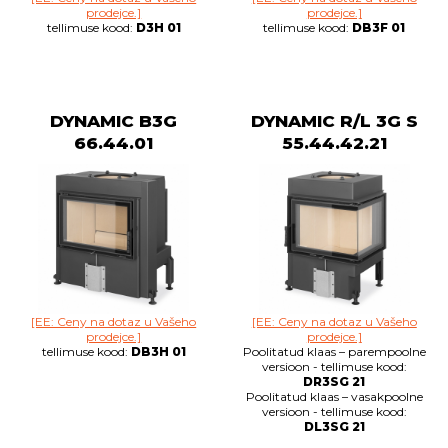
prodejce.]
prodejce.]
tellimuse kood:
D3H 01
tellimuse kood:
DB3F 01
DYNAMIC B3G
DYNAMIC R/L 3G S
66.44.01
55.44.42.21
[EE: Ceny na dotaz u Vašeho
[EE: Ceny na dotaz u Vašeho
prodejce.]
prodejce.]
tellimuse kood:
DB3H 01
Poolitatud klaas – parempoolne
versioon - tellimuse kood:
DR3SG 21
Poolitatud klaas – vasakpoolne
versioon - tellimuse kood:
DL3SG 21