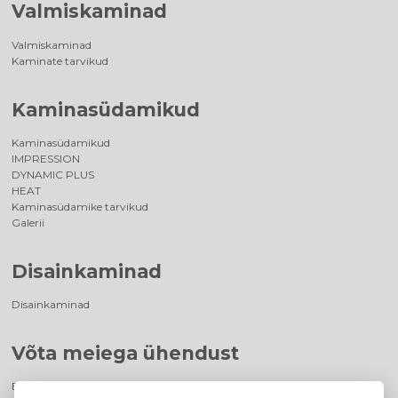
Valmiskaminad
Valmiskaminad
Kaminate tarvikud
Kaminasüdamikud
Kaminasüdamikud
IMPRESSION
DYNAMIC PLUS
HEAT
Kaminasüdamike tarvikud
Galerii
Disainkaminad
Disainkaminad
Võta meiega ühendust
Edasimüüja kontakt