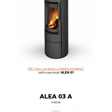
[EE: Ceny na dotaz u Vašeho prodejce.]
tellimuse kood:
ALEA 01
ALEA 03 A
metall