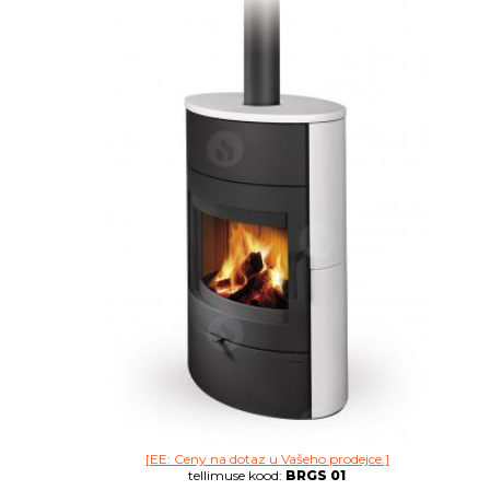
[EE: Ceny na dotaz u Vašeho prodejce.]
tellimuse kood:
BRGS 01