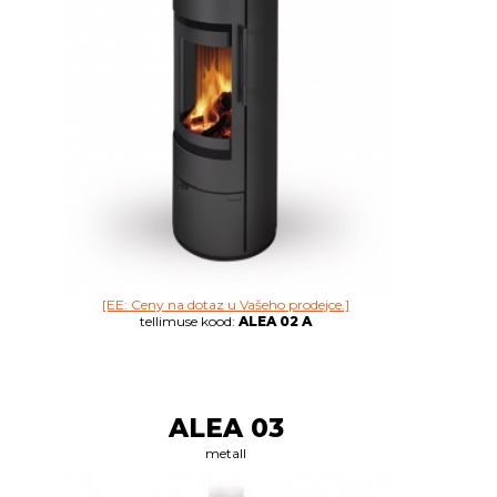
[EE: Ceny na dotaz u Vašeho prodejce.]
tellimuse kood:
ALEA 02 A
ALEA 03
metall