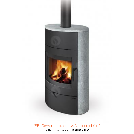
[EE: Ceny na dotaz u Vašeho prodejce.]
tellimuse kood:
BRGS 02