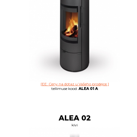
[EE: Ceny na dotaz u Vašeho prodejce.]
tellimuse kood:
ALEA 01 A
ALEA 02
kivi