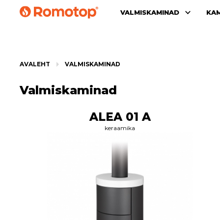
VALMISKAMINAD
KA
AVALEHT
VALMISKAMINAD
Valmiskaminad
ALEA 01 A
keraamika