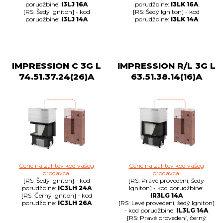
porudžbine:
I3LJ 16A
porudžbine:
I3LK 16A
[RS: Šedý Igniton] - kod
[RS: Šedý Igniton] - kod
porudžbine:
I3LJ 14A
porudžbine:
I3LK 14A
IMPRESSION C 3G L
IMPRESSION R/L 3G L
74.51.37.24(26)A
63.51.38.14(16)A
Cene na zahtev kod vašeg
Cene na zahtev kod vašeg
prodavca.
prodavca.
[RS: Šedý Igniton] - kod
[RS: Pravé provedení, šedý
porudžbine:
IC3LH 24A
Igniton] - kod porudžbine:
[RS: Černý Igniton] - kod
IR3LG 14A
porudžbine:
IC3LH 26A
[RS: Levé provedení, šedý Igniton]
- kod porudžbine:
IL3LG 14A
[RS: Pravé provedení, černý