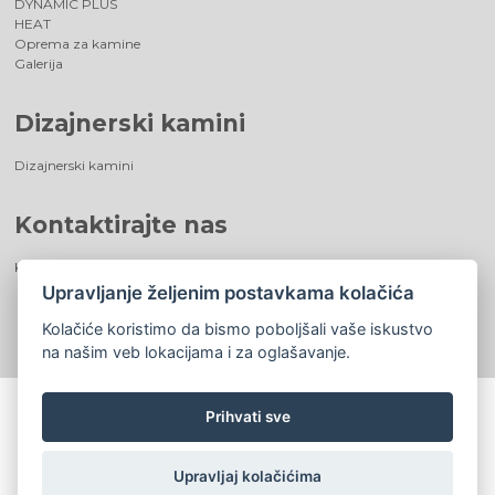
DYNAMIC PLUS
HEAT
Oprema za kamine
Galerija
Dizajnerski kamini
Dizajnerski kamini
Kontaktirajte nas
Kontaktirajte nas
Upravljanje željenim postavkama kolačića
Kolačiće koristimo da bismo poboljšali vaše iskustvo
na našim veb lokacijama i za oglašavanje.
Prihvati sve
©
®
Romotop
2026
|
Webdesign by
Spaneco
Upravljaj kolačićima