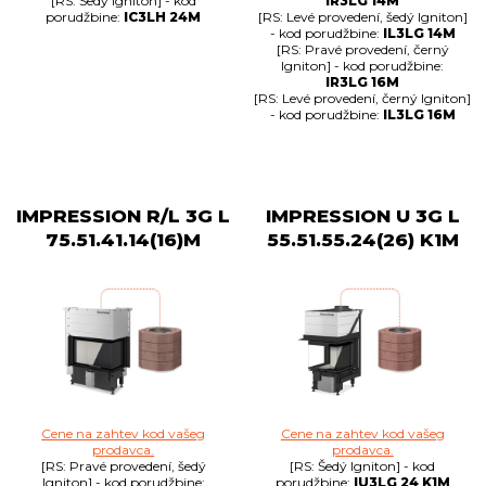
[RS: Šedý Igniton] - kod
IR3LG 14M
porudžbine:
IC3LH 24M
[RS: Levé provedení, šedý Igniton]
- kod porudžbine:
IL3LG 14M
[RS: Pravé provedení, černý
Igniton] - kod porudžbine:
IR3LG 16M
[RS: Levé provedení, černý Igniton]
- kod porudžbine:
IL3LG 16M
IMPRESSION R/L 3G L
IMPRESSION U 3G L
75.51.41.14(16)M
55.51.55.24(26) K1M
Cene na zahtev kod vašeg
Cene na zahtev kod vašeg
prodavca.
prodavca.
[RS: Pravé provedení, šedý
[RS: Šedý Igniton] - kod
Igniton] - kod porudžbine:
porudžbine:
IU3LG 24 K1M