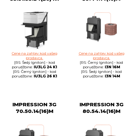
Cene na zahtev kod vašeg
Cene na zahtev kod vašeg
prodavca.
prodavca.
[RS: Šedý Igniton] - kod
[RS: Černý Igniton] - kod
porudžbine:
IU3LG 24 K1
porudžbine:
I3N 16M
[RS: Černý Igniton] - kod
[RS: Šedý Igniton] - kod
porudžbine:
IU3LG 26 K1
porudžbine:
I3N 14M
IMPRESSION 3G
IMPRESSION 3G
70.50.14(16)M
80.54.14(16)M