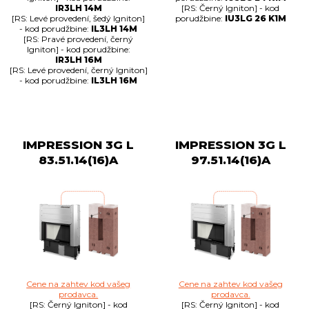
IR3LH 14M
[RS: Černý Igniton] - kod
[RS: Levé provedení, šedý Igniton]
porudžbine:
IU3LG 26 K1M
- kod porudžbine:
IL3LH 14M
[RS: Pravé provedení, černý
Igniton] - kod porudžbine:
IR3LH 16M
[RS: Levé provedení, černý Igniton]
- kod porudžbine:
IL3LH 16M
IMPRESSION 3G L
IMPRESSION 3G L
83.51.14(16)A
97.51.14(16)A
Cene na zahtev kod vašeg
Cene na zahtev kod vašeg
prodavca.
prodavca.
[RS: Černý Igniton] - kod
[RS: Černý Igniton] - kod