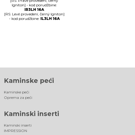
[RS: Pravé provedení, černý
Igniton] - kod porudžbine:
IR3LH 16A
[RS: Levé provedení, černý Igniton]
- kod porudžbine:
IL3LH 16A
Kaminske peći
Kaminske peći
Oprema za peći
Kaminski inserti
Kaminski inserti
IMPRESSION