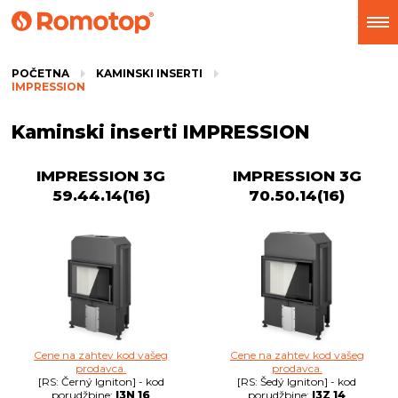
POČETNA
KAMINSKI INSERTI
IMPRESSION
Kaminski inserti IMPRESSION
IMPRESSION 3G
IMPRESSION 3G
59.44.14(16)
70.50.14(16)
Cene na zahtev kod vašeg
Cene na zahtev kod vašeg
prodavca.
prodavca.
[RS: Černý Igniton] - kod
[RS: Šedý Igniton] - kod
porudžbine:
I3N 16
porudžbine:
I3Z 14