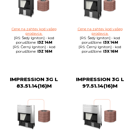
Cene na zahtev kod vašeg
Cene na zahtev kod vašeg
prodavca.
prodavca.
[RS: Šedý Igniton] - kod
[RS: Šedý Igniton] - kod
porudžbine:
I3Z 14M
porudžbine:
I3X 14M
[RS: Černý Igniton] - kod
[RS: Černý Igniton] - kod
porudžbine:
I3Z 16M
porudžbine:
I3X 16M
IMPRESSION 3G L
IMPRESSION 3G L
83.51.14(16)M
97.51.14(16)M