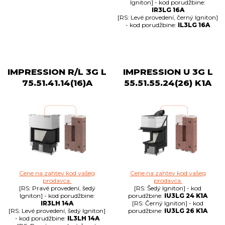
Igniton] - kod porudžbine:
IR3LG 16A
[RS: Levé provedení, černý Igniton]
- kod porudžbine:
IL3LG 16A
IMPRESSION R/L 3G L
IMPRESSION U 3G L
75.51.41.14(16)A
55.51.55.24(26) K1A
Cene na zahtev kod vašeg
Cene na zahtev kod vašeg
prodavca.
prodavca.
[RS: Pravé provedení, šedý
[RS: Šedý Igniton] - kod
Igniton] - kod porudžbine:
porudžbine:
IU3LG 24 K1A
IR3LH 14A
[RS: Černý Igniton] - kod
[RS: Levé provedení, šedý Igniton]
porudžbine:
IU3LG 26 K1A
- kod porudžbine:
IL3LH 14A