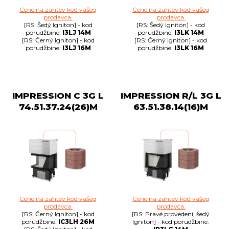
Cene na zahtev kod vašeg
Cene na zahtev kod vašeg
prodavca.
prodavca.
[RS: Šedý Igniton] - kod
[RS: Šedý Igniton] - kod
porudžbine:
I3LJ 14M
porudžbine:
I3LK 14M
[RS: Černý Igniton] - kod
[RS: Černý Igniton] - kod
porudžbine:
I3LJ 16M
porudžbine:
I3LK 16M
IMPRESSION C 3G L
IMPRESSION R/L 3G L
74.51.37.24(26)M
63.51.38.14(16)M
Cene na zahtev kod vašeg
Cene na zahtev kod vašeg
prodavca.
prodavca.
[RS: Černý Igniton] - kod
[RS: Pravé provedení, šedý
porudžbine:
IC3LH 26M
Igniton] - kod porudžbine: