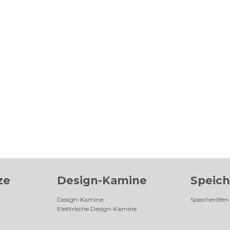
ze
Design-Kamine
Speich
Design-Kamine
Speicheröfen
Elektrische Design-Kamine