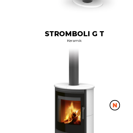
STROMBOLI G T
Keramik